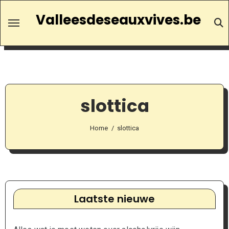
Ga
Valleesdeseauxvives.be
naar
de
inhoud
slottica
Home
slottica
Laatste nieuwe