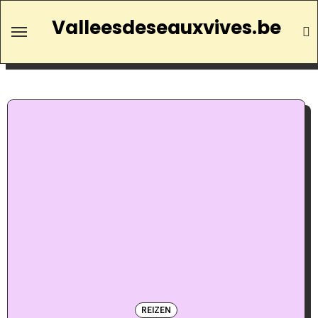
Valleesdeseauxvives.be
REIZEN