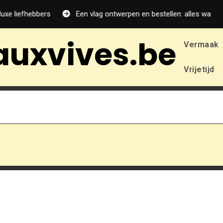
e liefhebbers
Een vlag ontwerpen en bestellen: alles wat je mo
auxvives.be
Vermaak
Vrijetijd