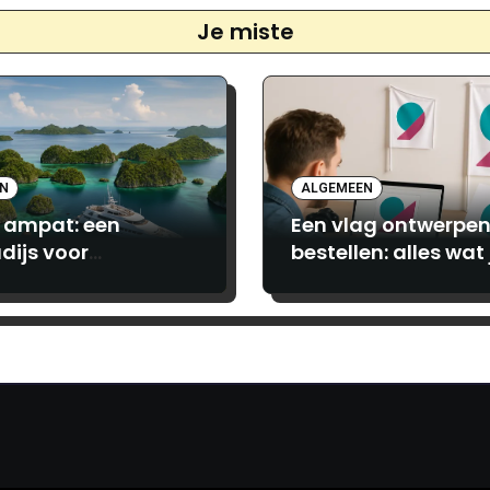
Je miste
EN
ALGEMEEN
 ampat: een
Een vlag ontwerpen
dijs voor
bestellen: alles wat 
turiers en luxe
moet weten bij
hebbers
Print.com