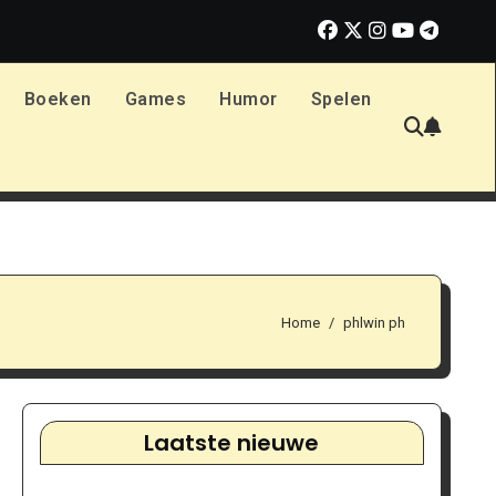
et weten bij Print.com
Verhoog je libido: praktische tips voor
Boeken
Games
Humor
Spelen
Home
phlwin ph
Laatste nieuwe