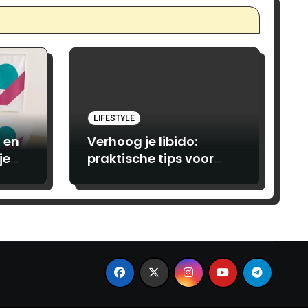
LIFESTYLE
 en
Verhoog je libido:
je
praktische tips voor
vrouwen