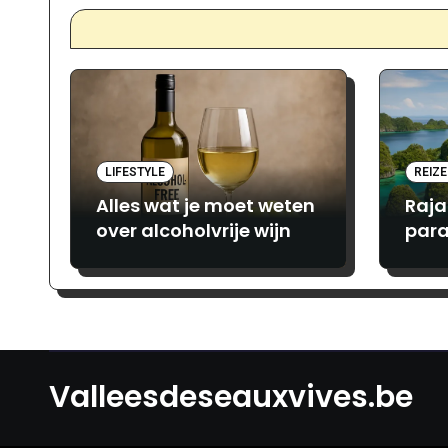
LIFESTYLE
REIZ
Alles wat je moet weten
Raja
over alcoholvrije wijn
para
avon
lief
Valleesdeseauxvives.be