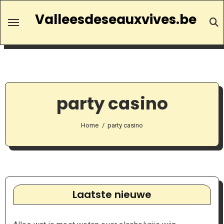
Ga
Valleesdeseauxvives.be
naar
de
inhoud
party casino
Home
party casino
Laatste nieuwe