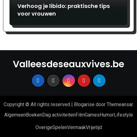
Verhoog je libido: praktische tips
voor vrouwen
Valleesdeseauxvives.be
Copyright © All rights reserved
|
Blogarise
door
Themeansar
.
Algemeen
Boeken
Dag activiteiten
Film
Games
Humor
Lifestyle
Overige
Spelen
Vermaak
Vrijetijd