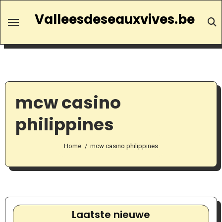
Ga
Valleesdeseauxvives.be
naar
de
inhoud
mcw casino
philippines
Home
mcw casino philippines
Laatste nieuwe