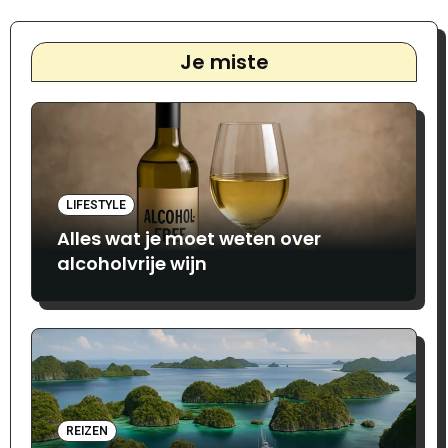
Je miste
LIFESTYLE
Alles wat je moet weten over
alcoholvrije wijn
REIZEN