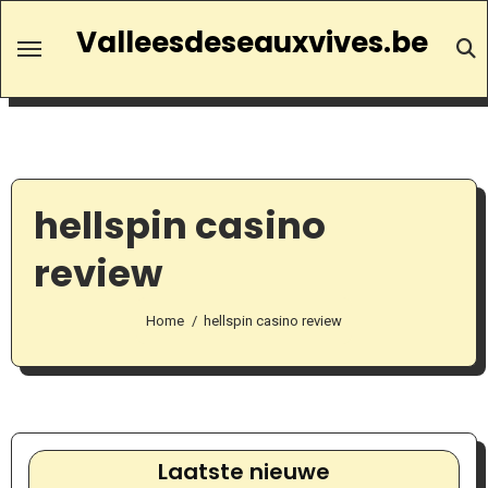
Ga
Valleesdeseauxvives.be
naar
de
inhoud
hellspin casino
review
Home
hellspin casino review
Laatste nieuwe