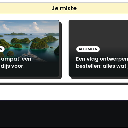
Je miste
EN
ALGEMEEN
 ampat: een
Een vlag ontwerpen
dijs voor
bestellen: alles wat 
turiers en luxe
moet weten bij
hebbers
Print.com