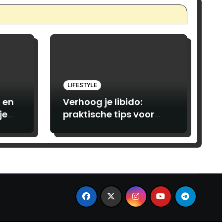
LIFESTYLE
 en
Verhoog je libido:
je
praktische tips voor
vrouwen