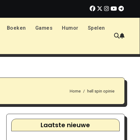
t weten bij Print.com
Verhoog je libido: praktische tips voor 
Boeken
Games
Humor
Spelen
Home
hell spin opinie
Laatste nieuwe