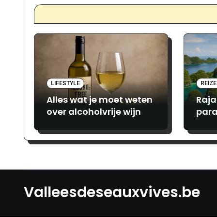
LIFESTYLE
REIZ
Alles wat je moet weten
Raja
over alcoholvrije wijn
para
avon
lief
Valleesdeseauxvives.be