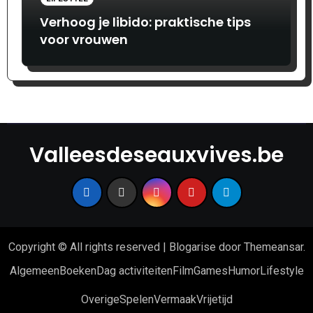
Verhoog je libido: praktische tips
voor vrouwen
Valleesdeseauxvives.be
Copyright © All rights reserved
|
Blogarise
door
Themeansar
.
Algemeen
Boeken
Dag activiteiten
Film
Games
Humor
Lifestyle
Overige
Spelen
Vermaak
Vrijetijd