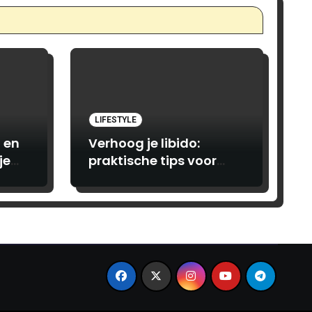
LIFESTYLE
 en
Verhoog je libido:
je
praktische tips voor
vrouwen