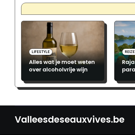
LIFESTYLE
REIZ
Alles wat je moet weten
Raja
over alcoholvrije wijn
para
avon
lief
Valleesdeseauxvives.be