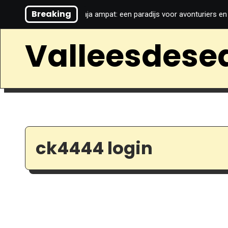
Ga
Breaking
holvrije wijn
Raja ampat: een paradijs voor avonturiers en lux
naar
de
Valleesdese
inhoud
ck4444 login