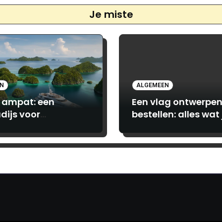
Je miste
EN
ALGEMEEN
 ampat: een
Een vlag ontwerpen
dijs voor
bestellen: alles wat 
turiers en luxe
moet weten bij
hebbers
Print.com