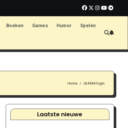
oet weten bij Print.com
Verhoog je libido: praktische tips voo
Boeken
Games
Humor
Spelen
Home
ck4444 login
Laatste nieuwe