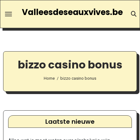
Ga
Valleesdeseauxvives.be
naar
de
inhoud
bizzo casino bonus
Home
bizzo casino bonus
Laatste nieuwe