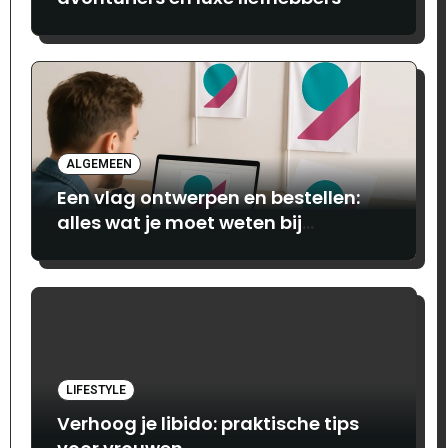
ALGEMEEN
Een vlag ontwerpen en bestellen:
alles wat je moet weten bij
Print.com
LIFESTYLE
Verhoog je libido: praktische tips