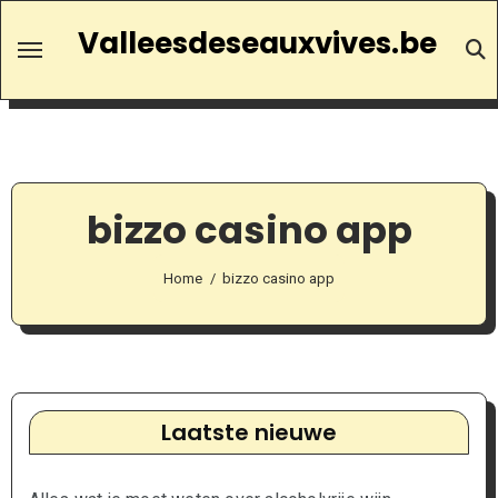
Ga
Valleesdeseauxvives.be
naar
de
inhoud
bizzo casino app
Home
bizzo casino app
Laatste nieuwe