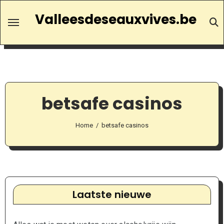
Ga
Valleesdeseauxvives.be
naar
de
inhoud
betsafe casinos
Home
betsafe casinos
Laatste nieuwe