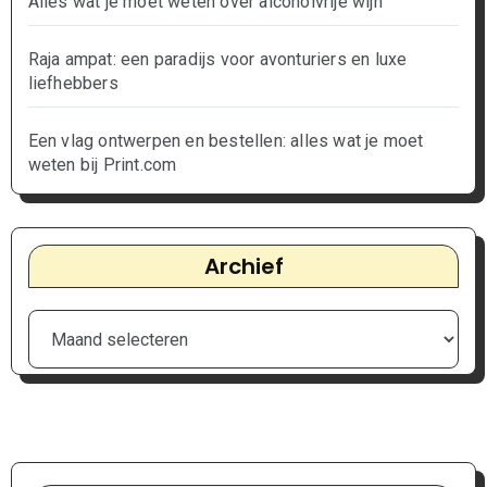
Alles wat je moet weten over alcoholvrije wijn
Raja ampat: een paradijs voor avonturiers en luxe
liefhebbers
Een vlag ontwerpen en bestellen: alles wat je moet
weten bij Print.com
Archief
Archief