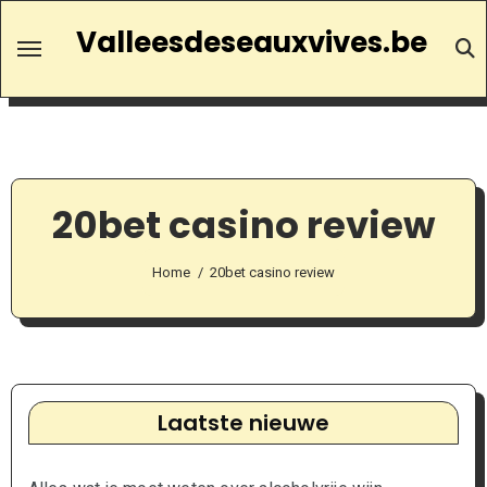
Ga
Valleesdeseauxvives.be
naar
de
inhoud
20bet casino review
Home
20bet casino review
Laatste nieuwe