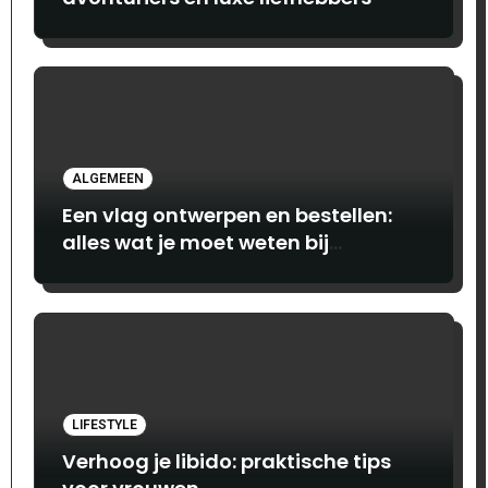
ALGEMEEN
Een vlag ontwerpen en bestellen:
alles wat je moet weten bij
Print.com
LIFESTYLE
Verhoog je libido: praktische tips