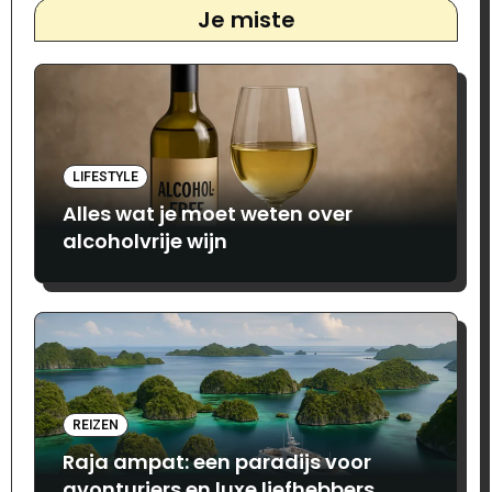
Je miste
LIFESTYLE
Alles wat je moet weten over
alcoholvrije wijn
REIZEN
Raja ampat: een paradijs voor
avonturiers en luxe liefhebbers