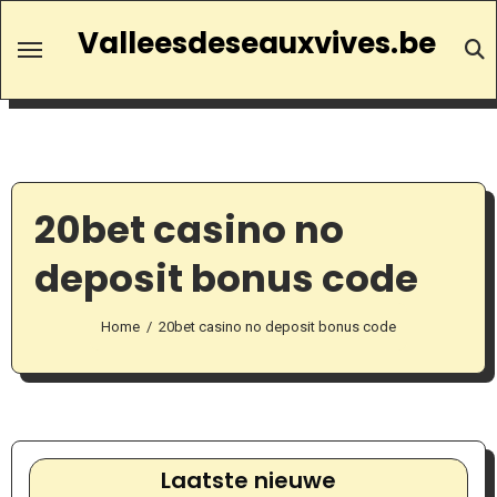
Ga
Valleesdeseauxvives.be
naar
de
inhoud
20bet casino no
deposit bonus code
Home
20bet casino no deposit bonus code
Laatste nieuwe