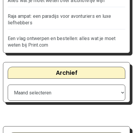
Alles wat je moet weten over alcoholvrije wijn
Raja ampat: een paradijs voor avonturiers en luxe
liefhebbers
Een vlag ontwerpen en bestellen: alles wat je moet
weten bij Print.com
Archief
Archief