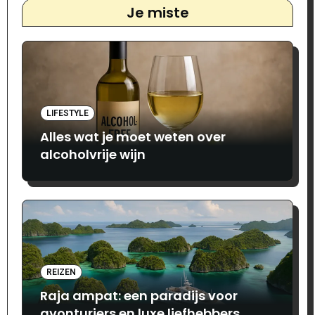
Je miste
LIFESTYLE
Alles wat je moet weten over
alcoholvrije wijn
REIZEN
Raja ampat: een paradijs voor
avonturiers en luxe liefhebbers