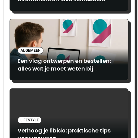
ALGEMEEN
Een vlag ontwerpen en bestellen:
alles wat je moet weten bij
Print.com
LIFESTYLE
Verhoog je libido: praktische tips