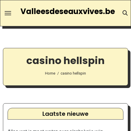
Ga
Valleesdeseauxvives.be
naar
de
inhoud
casino hellspin
Home
casino hellspin
Laatste nieuwe