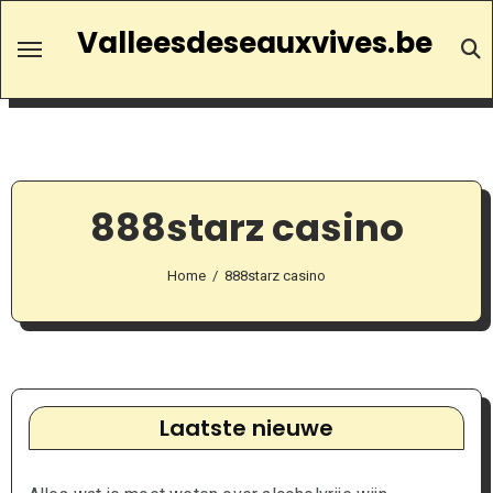
Ga
Valleesdeseauxvives.be
naar
de
inhoud
888starz casino
Home
888starz casino
Laatste nieuwe