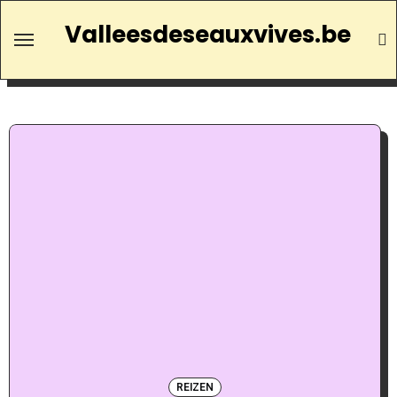
Valleesdeseauxvives.be
REIZEN