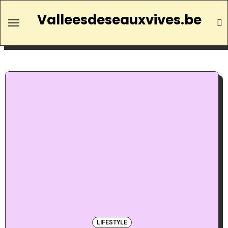
Valleesdeseauxvives.be
LIFESTYLE