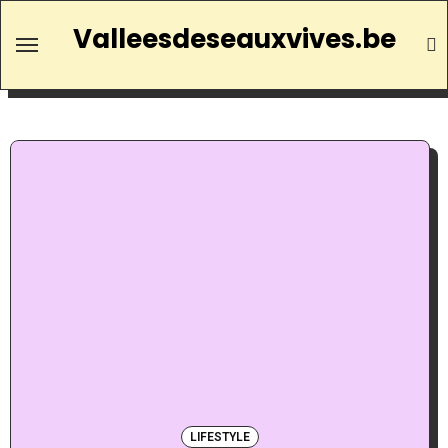
Valleesdeseauxvives.be
LIFESTYLE