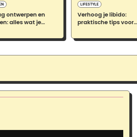
EN
LIFESTYLE
ag ontwerpen en
Verhoog je libido:
en: alles wat je
praktische tips voor
eten bij Print.com
vrouwen