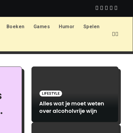
en bij Print.com
Verhoog je libido: praktische tips voor vrouw
Boeken
Games
Humor
Spelen
s
LIFESTYLE
Alles wat je moet weten
over alcoholvrije wijn