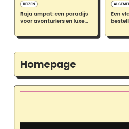
REIZEN
ALGEME
Raja ampat: een paradijs
Een vl
voor avonturiers en luxe
bestell
liefhebbers
moet w
Homepage