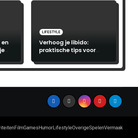
LIFESTYLE
 en
Verhoog je libido:
je
praktische tips voor
vrouwen
iteiten
Film
Games
Humor
Lifestyle
Overige
Spelen
Vermaak