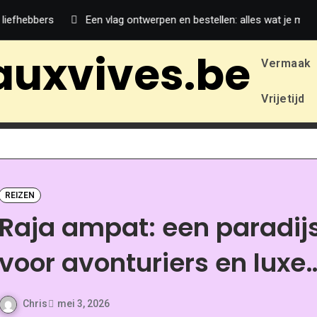
fhebbers
Een vlag ontwerpen en bestellen: alles wat je moet wet
auxvives.be
Vermaak
Vrijetijd
REIZEN
Raja ampat: een paradij
voor avonturiers en luxe
liefhebbers
Chris
mei 3, 2026