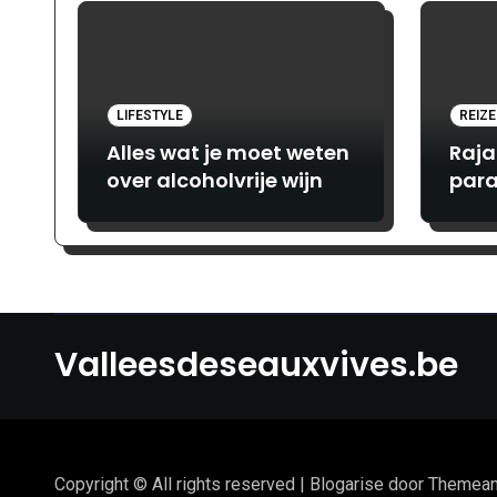
LIFESTYLE
REIZ
Alles wat je moet weten
Raja
over alcoholvrije wijn
para
avon
lief
Valleesdeseauxvives.be
Copyright © All rights reserved
|
Blogarise
door
Themean