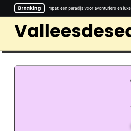
Breaking
ije wijn
Raja ampat: een paradijs voor avonturiers en luxe lie
Valleesdese