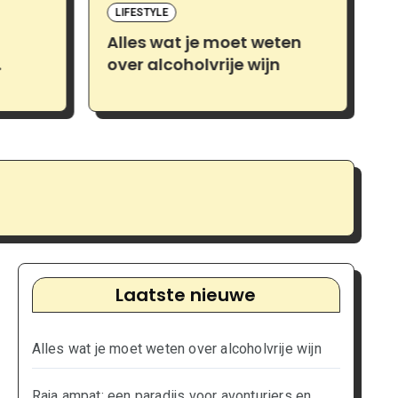
LIFESTYLE
Alles wat je moet weten
R
over alcoholvrije wijn
v
l
Laatste nieuwe
Alles wat je moet weten over alcoholvrije wijn
Raja ampat: een paradijs voor avonturiers en