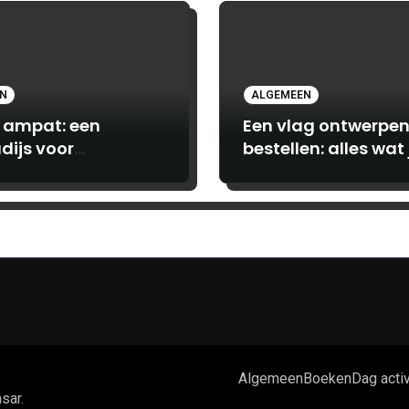
EN
ALGEMEEN
 ampat: een
Een vlag ontwerpen
dijs voor
bestellen: alles wat 
turiers en luxe
moet weten bij
hebbers
Print.com
Algemeen
Boeken
Dag activ
sar
.