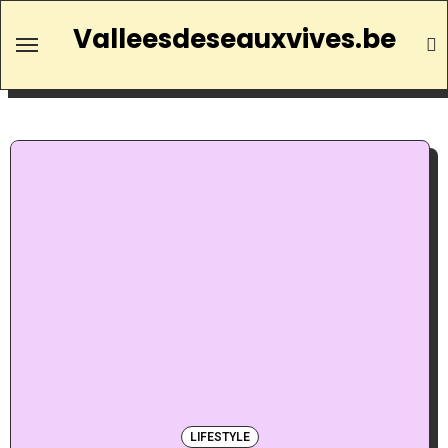
Valleesdeseauxvives.be
LIFESTYLE