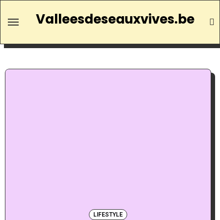
Valleesdeseauxvives.be
LIFESTYLE