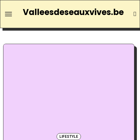
Valleesdeseauxvives.be
LIFESTYLE