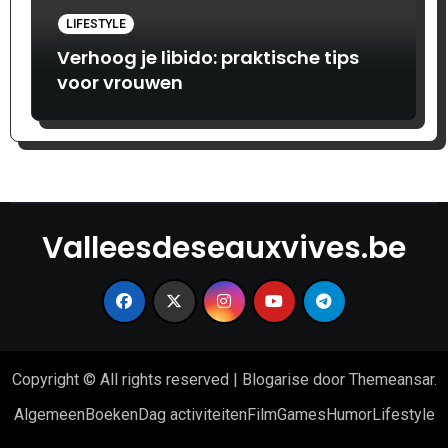
LIFESTYLE
Verhoog je libido: praktische tips
voor vrouwen
Valleesdeseauxvives.be
Copyright © All rights reserved
|
Blogarise
door
Themeansar
.
Algemeen
Boeken
Dag activiteiten
Film
Games
Humor
Lifestyle