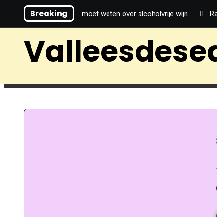
Breaking
Alles wat je moet weten over alcoholvrije wijn
Ra
Valleesdese