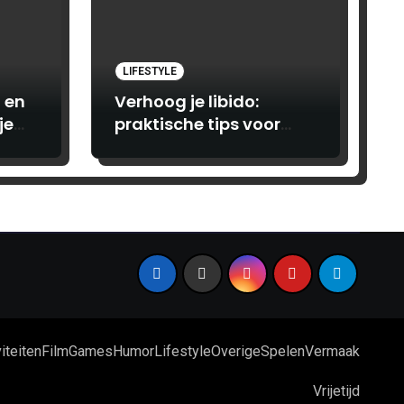
LIFESTYLE
 en
Verhoog je libido:
je
praktische tips voor
vrouwen
iteiten
Film
Games
Humor
Lifestyle
Overige
Spelen
Vermaak
Vrijetijd