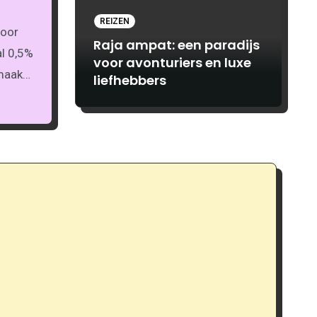
REIZEN
Raja ampat: een paradijs
al 0,5%
voor avonturiers en luxe
smaak…
liefhebbers