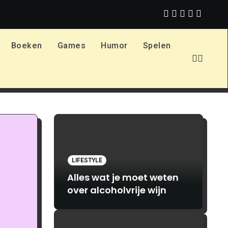
n vlag ontwerpen en bestellen: alles wat je moet weten bij Print.com
Boeken
Games
Humor
Spelen
LIFESTYLE
Alles wat je moet weten
over alcoholvrije wijn