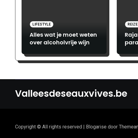
LIFESTYLE
REIZ
Alles wat je moet weten
Raja
over alcoholvrije wijn
para
avon
lief
Valleesdeseauxvives.be
Copyright © All rights reserved
|
Blogarise
door
Themean