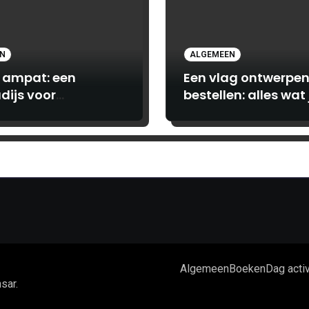
EN
ALGEMEEN
 ampat: een
Een vlag ontwerpen
dijs voor
bestellen: alles wat 
turiers en luxe
moet weten bij
hebbers
Print.com
Algemeen
Boeken
Dag activ
sar
.