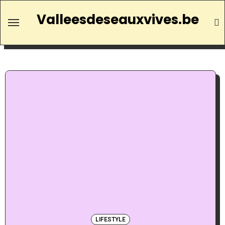
Valleesdeseauxvives.be
LIFESTYLE