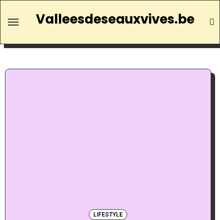
Valleesdeseauxvives.be
LIFESTYLE