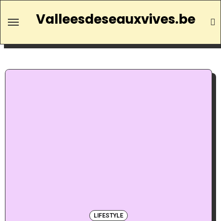
Valleesdeseauxvives.be
LIFESTYLE